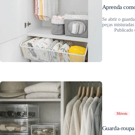
Aprenda como 
Se abrir o guard
peças misturada
Móveis
Guarda-roupa 