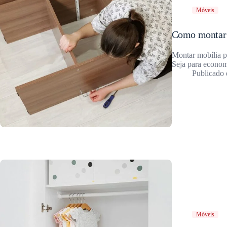
Móveis
Como montar u
Montar mobília p
Seja para econo
Móveis