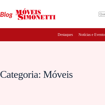
Pular
para
o
conteúdo
Destaques
Notícias e Evento
Categoria:
Móveis