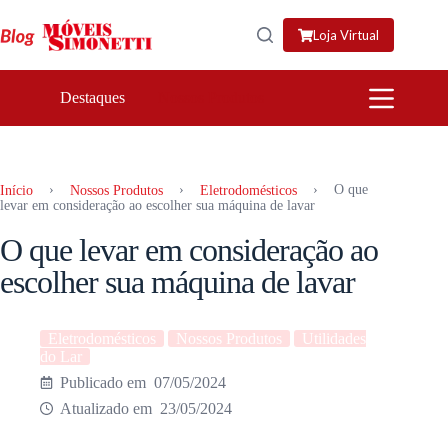
Pular
para
Loja Virtual
o
conteúdo
Destaques
Nossos Produtos
›
›
›
O que
Início
Nossos Produtos
Eletrodomésticos
levar em consideração ao escolher sua máquina de lavar
O que levar em consideração ao
escolher sua máquina de lavar
Eletrodomésticos
Nossos Produtos
Utilidades
do Lar
07/05/2024
23/05/2024