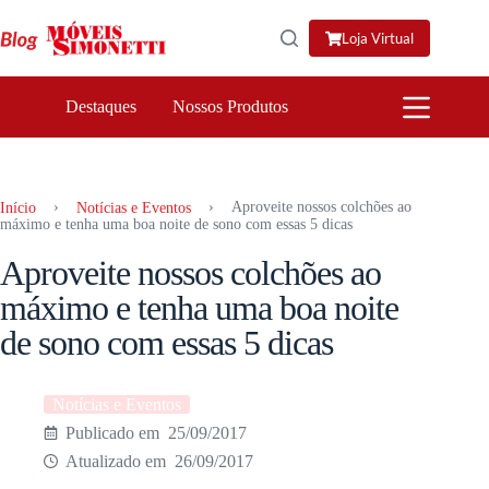
Pular
para
Loja Virtual
o
conteúdo
Destaques
Nossos Produtos
›
›
Aproveite nossos colchões ao
Início
Notícias e Eventos
máximo e tenha uma boa noite de sono com essas 5 dicas
Aproveite nossos colchões ao
máximo e tenha uma boa noite
de sono com essas 5 dicas
Notícias e Eventos
25/09/2017
26/09/2017