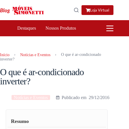
Pular
para
Loja Virtual
o
conteúdo
Destaques
Nossos Produtos
›
›
O que é ar-condicionado
Início
Notícias e Eventos
inverter?
O que é ar-condicionado
inverter?
Notícias e Eventos
29/12/2016
Resumo