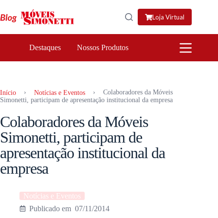
Pular
para
Loja Virtual
o
conteúdo
Destaques
Nossos Produtos
›
›
Colaboradores da Móveis
Início
Notícias e Eventos
Simonetti, participam de apresentação institucional da empresa
Colaboradores da Móveis
Simonetti, participam de
apresentação institucional da
empresa
Notícias e Eventos
07/11/2014