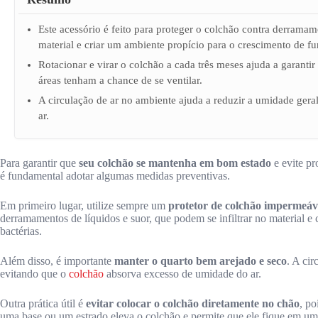
Este acessório é feito para proteger o colchão contra derramame
material e criar um ambiente propício para o crescimento de fu
Rotacionar e virar o colchão a cada três meses ajuda a garanti
áreas tenham a chance de se ventilar.
A circulação de ar no ambiente ajuda a reduzir a umidade ger
ar.
Para garantir que
seu colchão se mantenha em bom estado
e evite p
é fundamental adotar algumas medidas preventivas.
Em primeiro lugar, utilize sempre um
protetor de colchão impermeáv
derramamentos de líquidos e suor, que podem se infiltrar no material e
bactérias.
Além disso, é importante
manter o quarto bem arejado e seco
. A cir
evitando que o
colchão
absorva excesso de umidade do ar.
Outra prática útil é
evitar colocar o colchão diretamente no chão
, po
uma base ou um estrado eleva o colchão e permite que ele fique em uma