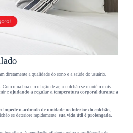
ilado
m diretamente a qualidade do sono e a saúde do usuário.
o
. Com uma boa circulação de ar, o colchão se mantém mais
rmir e
ajudando a regular a temperatura corporal durante a
o i
mpede o acúmulo de umidade no interior do colchão
,
lchão se deteriore rapidamente,
sua vida útil é prolongada
,
ro benefício. A ventilação eficiente reduz a proliferação de