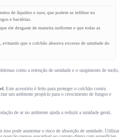
ntos de líquidos e suor, que podem se infiltrar no
ngos e bactérias.
r que ele desgaste de maneira uniforme e que todas as
al, evitando que o colchão absorva excesso de umidade do
roblemas como a retenção de umidade e o surgimento de mofo,
el
. Este acessório é feito para proteger o colchão contra
 criar um ambiente propício para o crescimento de fungos e
culação de ar no ambiente ajuda a reduzir a umidade geral,
is isso pode aumentar o risco de absorção de umidade. Utilizar
 posição menos suscetível ao contato direto com superfícies