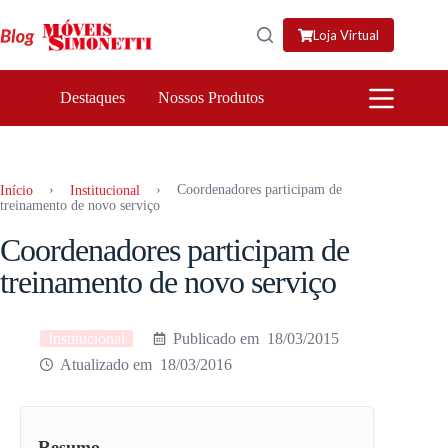
Pular
para
Loja Virtual
o
conteúdo
Destaques
Nossos Produtos
›
›
Coordenadores participam de
Início
Institucional
treinamento de novo serviço
Coordenadores participam de
treinamento de novo serviço
Institucional
18/03/2015
18/03/2016
Resumo