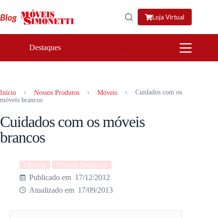
Pular
para
Loja Virtual
o
conteúdo
Destaques
Nossos Produtos
›
›
›
Cuidados com os
Início
Nossos Produtos
Móveis
móveis brancos
Cuidados com os móveis
brancos
Móveis
Nossos Produtos
17/12/2012
17/09/2013