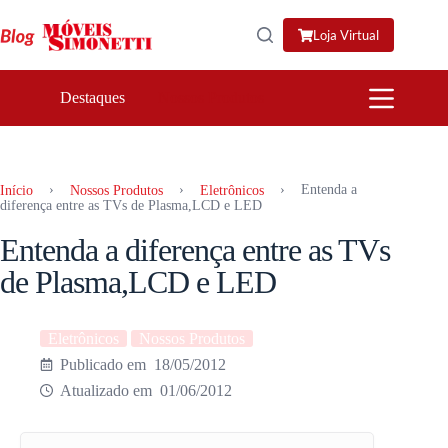
Pular
para
Loja Virtual
o
conteúdo
Destaques
Nossos Produtos
›
›
›
Entenda a
Início
Nossos Produtos
Eletrônicos
diferença entre as TVs de Plasma,LCD e LED
Entenda a diferença entre as TVs
de Plasma,LCD e LED
Eletrônicos
Nossos Produtos
18/05/2012
01/06/2012