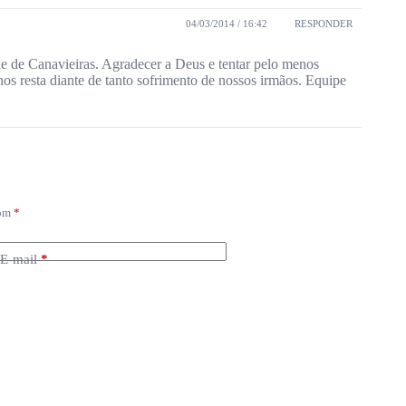
04/03/2014 / 16:42
RESPONDER
ade de Canavieiras. Agradecer a Deus e tentar pelo menos
s resta diante de tanto sofrimento de nossos irmãos. Equipe
com
*
E-mail
*