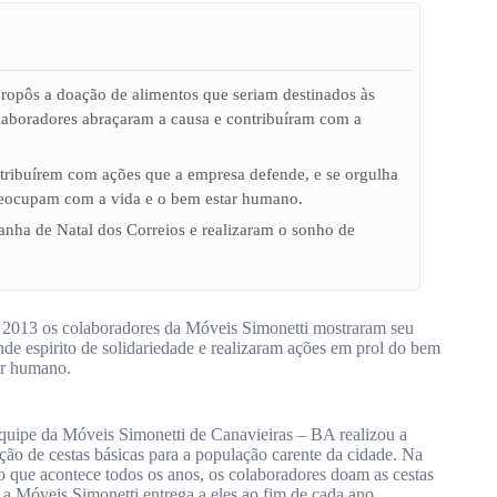
opôs a doação de alimentos que seriam destinados às
olaboradores abraçaram a causa e contribuíram com a
tribuírem com ações que a empresa defende, e se orgulha
 preocupam com a vida e o bem estar humano.
nha de Natal dos Correios e realizaram o sonho de
2013 os colaboradores da Móveis Simonetti mostraram seu
nde espirito de solidariedade e realizaram ações em prol do bem
ar humano.
quipe da Móveis Simonetti de Canavieiras – BA realizou a
ção de cestas básicas para a população carente da cidade. Na
o que acontece todos os anos, os colaboradores doam as cestas
 a Móveis Simonetti entrega a eles ao fim de cada ano.