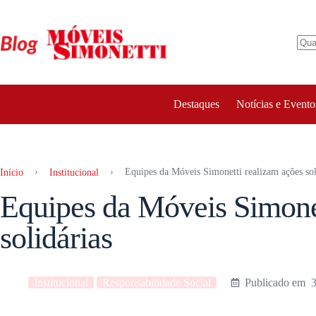
Pular
para
o
conteúdo
Destaques
Notícias e Evento
›
›
Equipes da Móveis Simonetti realizam ações sol
Início
Institucional
Equipes da Móveis Simonet
solidárias
Institucional
Responsabilidade Social