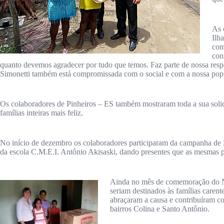
As 
Ilh
com
con
quanto devemos agradecer por tudo que temos. Faz parte de nossa re
Simonetti também está compromissada com o social e com a nossa pop
Os colaboradores de Pinheiros – ES também mostraram toda a sua solida
famílias inteiras mais feliz.
No início de dezembro os colaboradores participaram da campanha de N
da escola C.M.E.I. Antônio Akisaski, dando presentes que as mesmas p
Ainda no mês de comemoração do Na
seriam destinados às famílias caren
abraçaram a causa e contribuíram c
bairros Colina e Santo Antônio.