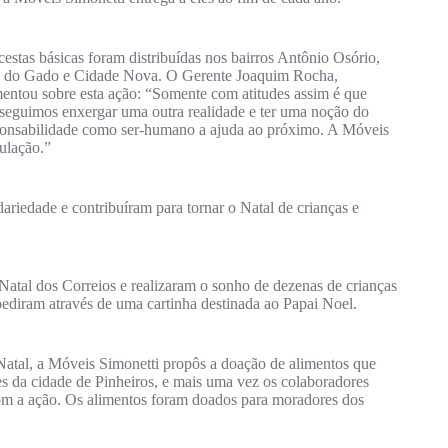
cestas básicas foram distribuídas nos bairros Antônio Osório,
a do Gado e Cidade Nova. O Gerente Joaquim Rocha,
entou sobre esta ação: “Somente com atitudes assim é que
seguimos enxergar uma outra realidade e ter uma noção do
sponsabilidade como ser-humano a ajuda ao próximo. A Móveis
ulação.”
riedade e contribuíram para tornar o Natal de crianças e
atal dos Correios e realizaram o sonho de dezenas de crianças
ediram através de uma cartinha destinada ao Papai Noel.
tal, a Móveis Simonetti propôs a doação de alimentos que
tes da cidade de Pinheiros, e mais uma vez os colaboradores
om a ação. Os alimentos foram doados para moradores dos