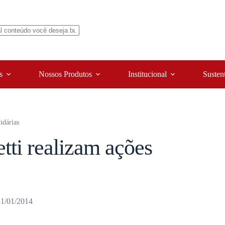
s
Nossos Produtos
Institucional
Susten
idárias
ti realizam ações
31/01/2014