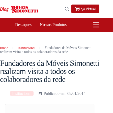
Pular
para
Loja Virtual
o
conteúdo
Destaques
Nossos Produtos
›
›
Fundadores da Móveis Simonetti
Início
Institucional
realizam visita a todos os colaboradores da rede
Fundadores da Móveis Simonetti
realizam visita a todos os
colaboradores da rede
Institucional
09/01/2014