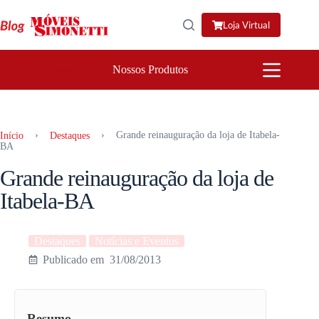
Pular
para
Loja Virtual
o
conteúdo
Destaques
Nossos Produtos
›
›
Grande reinauguração da loja de Itabela-
Início
Destaques
BA
Grande reinauguração da loja de
Itabela-BA
Destaques
Notícias e Eventos
31/08/2013
Resumo