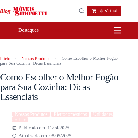
Pular
para
Loja Virtual
o
conteúdo
Destaques
Nossos Produtos
›
›
Como Escolher o Melhor Fogão
Início
Nossos Produtos
para Sua Cozinha: Dicas Essenciais
Como Escolher o Melhor Fogão
para Sua Cozinha: Dicas
Essenciais
Nossos Produtos
Eletrodomésticos
Utilidades
do Lar
11/04/2025
08/05/2025