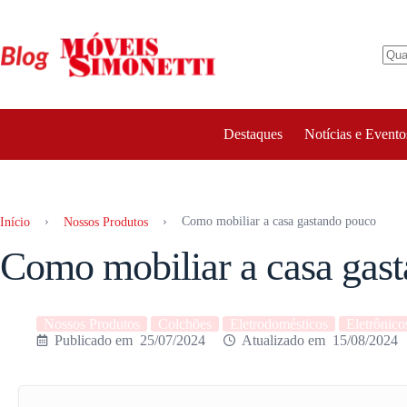
Pular
para
o
conteúdo
Destaques
Notícias e Evento
›
›
Como mobiliar a casa gastando pouco
Início
Nossos Produtos
Como mobiliar a casa gas
Nossos Produtos
Colchões
Eletrodomésticos
Eletrônico
25/07/2024
15/08/2024