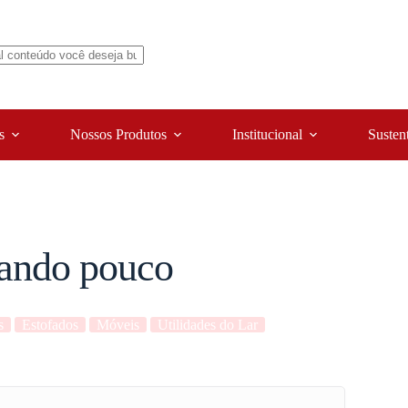
s
Nossos Produtos
Institucional
Susten
tando pouco
s
Estofados
Móveis
Utilidades do Lar