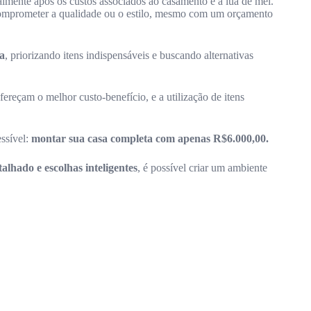
almente após os custos associados ao casamento e à lua de mel.
mprometer a qualidade ou o estilo, mesmo com um orçamento
a
, priorizando itens indispensáveis e buscando alternativas
ereçam o melhor custo-benefício, e a utilização de itens
essível:
montar sua casa completa com apenas R$6.000,00.
lhado e escolhas inteligentes
, é possível criar um ambiente