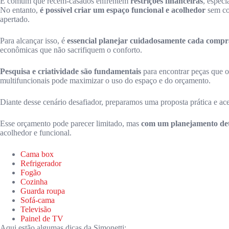
É comum que recém-casados enfrentem
restrições financeiras
, especi
No entanto,
é possível criar um espaço funcional e acolhedor
sem co
apertado.
Para alcançar isso, é
essencial planejar cuidadosamente cada compr
econômicas que não sacrifiquem o conforto.
Pesquisa e criatividade são fundamentais
para encontrar peças que of
multifuncionais pode maximizar o uso do espaço e do orçamento.
Diante desse cenário desafiador, preparamos uma proposta prática e ac
Esse orçamento pode parecer limitado, mas
com um planejamento deta
acolhedor e funcional.
Cama box
Refrigerador
Fogão
Cozinha
Guarda roupa
Sofá-cama
Televisão
Painel de TV
Aqui estão algumas dicas da Simonetti: