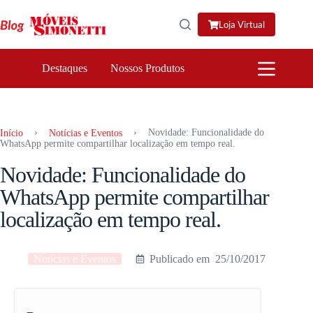
Pular
para
Loja Virtual
o
conteúdo
Destaques
Nossos Produtos
›
›
Novidade: Funcionalidade do
Início
Notícias e Eventos
WhatsApp permite compartilhar localização em tempo real.
Novidade: Funcionalidade do
WhatsApp permite compartilhar
localização em tempo real.
Notícias e Eventos
25/10/2017