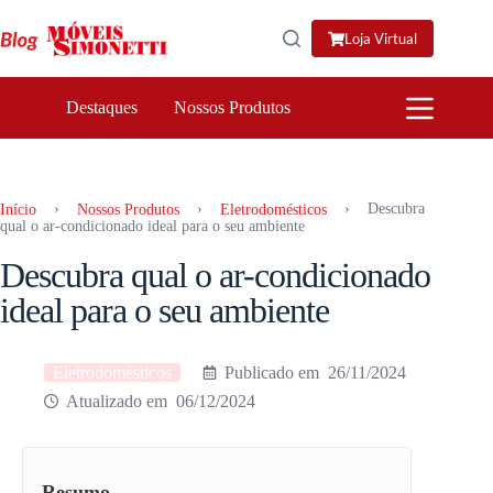
Pular
para
Loja Virtual
o
conteúdo
Destaques
Nossos Produtos
›
›
›
Descubra
Início
Nossos Produtos
Eletrodomésticos
qual o ar-condicionado ideal para o seu ambiente
Descubra qual o ar-condicionado
ideal para o seu ambiente
Eletrodomésticos
26/11/2024
06/12/2024
Resumo