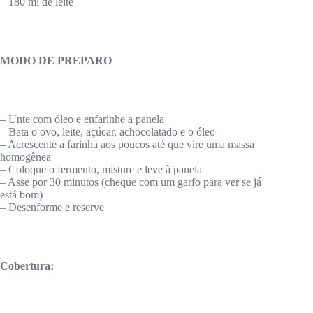
– 180 ml de leite
MODO DE PREPARO
– Unte com óleo e enfarinhe a panela
– Bata o ovo, leite, açúcar, achocolatado e o óleo
– Acrescente a farinha aos poucos até que vire uma massa
homogênea
– Coloque o fermento, misture e leve à panela
– Asse por 30 minutos (cheque com um garfo para ver se já
está bom)
– Desenforme e reserve
Cobertura: