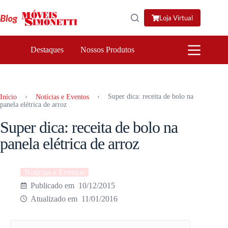
Pular
para
Loja Virtual
o
conteúdo
Destaques
Nossos Produtos
›
›
Super dica: receita de bolo na
Início
Notícias e Eventos
panela elétrica de arroz
Super dica: receita de bolo na
panela elétrica de arroz
Notícias e Eventos
10/12/2015
11/01/2016