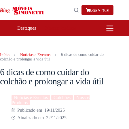
Pular
para
Loja Virtual
o
conteúdo
Destaques
Nossos Produtos
›
›
6 dicas de como cuidar do
Início
Notícias e Eventos
colchão e prolongar a vida útil
6 dicas de como cuidar do
colchão e prolongar a vida útil
Notícias e Eventos
Colchões
Nossos
Produtos
19/11/2025
22/11/2025