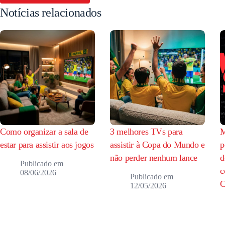
Notícias relacionados
Como organizar a sala de
3 melhores TVs para
M
estar para assistir aos jogos
assistir à Copa do Mundo e
p
não perder nenhum lance
d
c
08/06/2026
12/05/2026