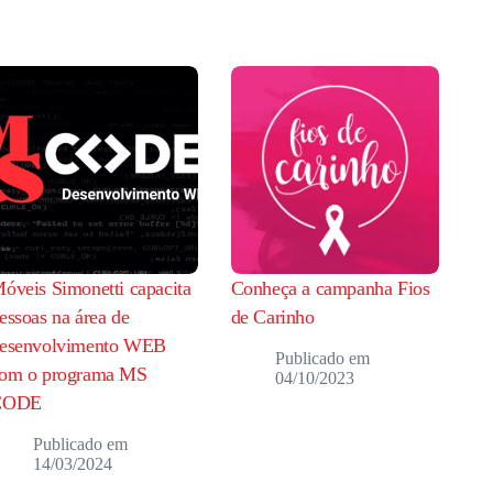
óveis Simonetti capacita
Conheça a campanha Fios
essoas na área de
de Carinho
esenvolvimento WEB
om o programa MS
04/10/2023
CODE
14/03/2024