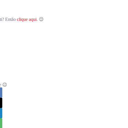
ti? Então
clique aqui
. 😉
e 😉